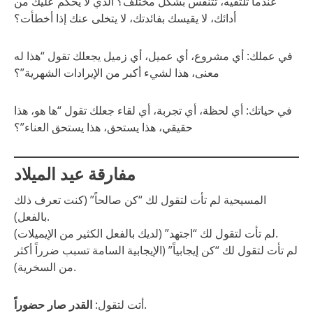
عندما تلتقيه، تتنفس بشكل مختلف؟ الذي لا يحكم عليك من
أدائك، لا يقيسك بفائدتك، لا يتخلى عنك إذا أخطأت؟
في عملك: أي مشروع، أي عميل، أي زميل يجعلك تقول “هذا له
معنى، هذا لشيء أكبر من الإيرادات الشهرية”؟
في حياتك: أي لحظة، أي تجربة، أي لقاء جعلك تقول “ها هو، هذا
حقيقي، هذا يستحق، هذا يستحق العناء”؟
مفارقة عيد الميلاد
المسيحية لم تأت لتقول لك “كن صالحاً” (كنت تعرف ذلك
بالفعل).
لم تأت لتقول لك “اجتهد” (لديك بالفعل الكثير من الإيميلات).
لم تأت لتقول لك “كن إيجابياً” (الإيجابية السامة تسبب ضرراً أكثر
من السخرية).
.
أتت لتقول:
القدر صار حضوراً