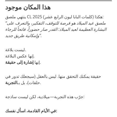
هذا المكان موجود
ينتهي ملصق CL 2025 هكذا (كلمات البابا ليون الرابع عشر):
“ملصق عيد الميلاد هو فرصة للتوقف، التفكير، والتعرف على
البشارة العظيمة لعيد الميلاد: القدر صار حضوراً، فاتحاً للرجاء
وإمكانية طريق جديد”.
ليست بلاغة.
إنها عكس البلاغة.
.
إنها
إشارة إلى حقيقة
حقيقة يمكنك التحقق منها. ليس بالعقل (سيجعلك تدور في
.
حلقات)، بل بـ
التجربة
جرّب هذه التجربة—ميلادية، لكن ليست ساذجة:
في الأيام القادمة، اسأل نفسك: