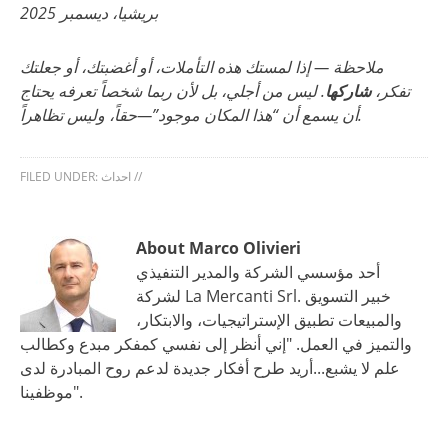
بريشيا، ديسمبر 2025
ملاحظة — إذا لمستك هذه التأملات، أو أغضبتك، أو جعلتك
تفكر،
شاركها
. ليس من أجلي، بل لأن ربما شخصاً تعرفه يحتاج
أن يسمع أن “هذا المكان موجود”—حقاً، وليس تظاهراً.
//
احداث
FILED UNDER:
About Marco Olivieri
أحد مؤسسي الشركة والمدير التنفيذي
لشركة La Mercanti Srl. خبير التسويق
والمبيعات تطبيق الإستراتيجيات، والابتكار،
والتميز في العمل. "إني أنظر إلى نفسي كمفكر مبدع وكطالب
علم لا يشبع...أريد طرح أفكار جديدة لدعم روح المبادرة لدى
موظفينا".