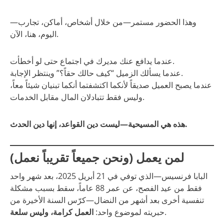
وهذا الحضور مستمر—من خلال أشخاص، أماكن، تجارب—
اليوم، هنا، الآن.
عندما يدافع عنك مديرك في اجتماع حتى لو أخطأت.
عندما يسألك الزميل “كيف حالك حقاً؟” وينتظر الإجابة.
عندما يصبح العميل صديقاً لأنكما اكتشفتما أنكما تبنيان شيئاً معاً،
وليس فقط تتبادلان المال مقابل الخدمات.
هذه هي المسيحية—ليست دين القواعد، إنها دين الحدث.
لمن يعمل (ونحن جميعاً تقريباً نعمل)
البابا فرنسيس—الذي توفي في 21 أبريل 2025، بعد شهر واحد
فقط من عيد الفصح، عن عمر 88 عاماً، سقط بسبب مشكلة
تنفسية أخرى بعد أشهر من النضال—كرّس السنة الأخيرة من
.
حبريته لموضوع واحد:
العمل كرامة، وليس سلعة