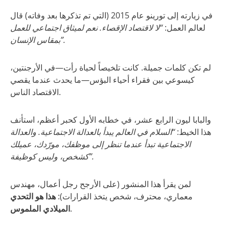
في زيارته إلى تورينو عام 2015 (التي تم تذكرها بعد وفاته) قال
لعالم العمل:
“لا لاقتصاد الإقصاء. نعم لميثاق اجتماعي للعمل
بمقاس الإنسان”.
لم تكن كلمات جميلة. كانت تلخيصاً لحياة رأت—في الأرجنتين،
كيسوعي بين فقراء أحياء البؤس—ما يحدث عندما يقصي
الاقتصاد الناس.
والبابا ليون الرابع عشر، في خطابه الأول كحبر أعظم، استأنف
هذا الخيط:
“السلام في العالم يبدأ بالعدالة الاجتماعية. والعدالة
الاجتماعية تبدأ عندما تنظر إلى موظفك، مورّدك، عميلك
كشخص، وليس كوظيفة”.
لمن يقرأ هذا المنشور (على الأرجح رجل أعمال، مهندس
معماري، محترف، شخص يتخذ القرارات):
هذا هو التحدي
.
الميلادي الملموس