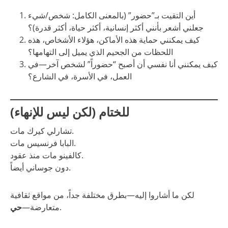
أين التقيت بـ”حضور” (بالمعنى الكامل: شخص/شيء
جعلني أشعر بأنني أكثر إنسانية، أكثر حياة، أكثر قدرة)؟
كيف يمكنني حماية هذه الأماكن، هؤلاء الأشخاص، هذه
اللحظات من الجحيم الذي يميل إلى التهامها؟
كيف يمكنني أنا نفسي أن أصبح “حضوراً” لشخص آخر—في
العمل، في الأسرة، في الشارع؟
للختام (لكن ليس للإنهاء)
تشارلي كيرك مات.
البابا فرنسيس مات.
كالفينو مات منذ عقود.
دون جوساني أيضاً.
لكن ما أشاروا إليه—بطرق مختلفة جداً، من مواقع ثقافية
.
متعارضة—
حي