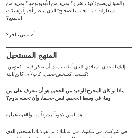
والسؤال يصبح: كيف تخرج؟ بمزيد من الأيديولوجيا؟ بمزيد من
الشعارات؟ بـ”الجانب الصحيح” الذي ينتصر أخيراً ويُسكت
الجميع؟
أم بشيء آخر؟
المنهج المستحيل
إليك التحدي الميلادي الذي أطلب منك أن تفكر فيه—كمؤمن،
كملحد، كشخص-يعمل، كأب/أم، كابن/ابنة:
ماذا لو كان المخرج الوحيد من الجحيم هو أن تتعرف على من
وما، في وسط الجحيم، ليس جحيماً، وأن تجعله يدوم؟
.
هذا ليس لاهوتاً مجرداً. إنه
واقعية عملية
في شركتك، في مكتبك، في عائلتك: من هو ذلك الشخص الذي