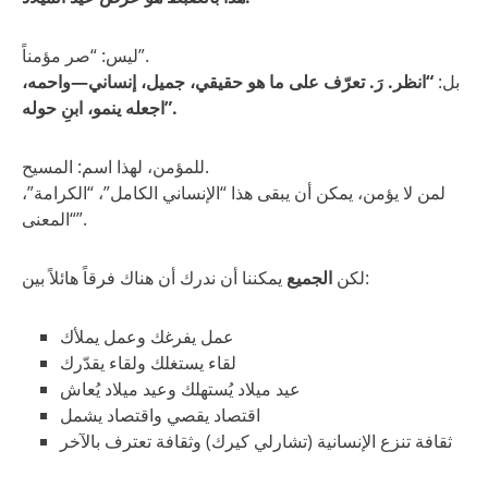
ليس: “صر مؤمناً”.
بل:
“انظر. رَ. تعرّف على ما هو حقيقي، جميل، إنساني—واحمه،
اجعله ينمو، ابنِ حوله”.
للمؤمن، لهذا اسم: المسيح.
لمن لا يؤمن، يمكن أن يبقى هذا “الإنساني الكامل”، “الكرامة”،
“المعنى”.
يمكننا أن ندرك أن هناك فرقاً هائلاً بين:
لكن
الجميع
عمل يفرغك وعمل يملأك
لقاء يستغلك ولقاء يقدّرك
عيد ميلاد يُستهلك وعيد ميلاد يُعاش
اقتصاد يقصي واقتصاد يشمل
ثقافة تنزع الإنسانية (تشارلي كيرك) وثقافة تعترف بالآخر