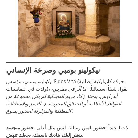
نيكولينو بومبي وصرخة الإنساني
نيكولينو بومبي، مؤسس Fides Vita (حركة كاثوليكية إيطالية
ولدت في الثمانينيات)، يقول شيئاً استثنائياً:
“ما أثّر في بطرس،
أندراوس، يوحنا، زكا، مريم المجدلية لم يكن مجموعة من
القواعد الأخلاقية أو الحقائق المجردة، بل التميز والاستثنائية
المطلقة والمزلزلة لحضور يسوع”.
لاحظ جيداً:
حضور
. ليس رسالة. ليس مثل أعلى.
حضور متجسد
ينظر إليك، يناديك باسمك، يجعلك تنهض.