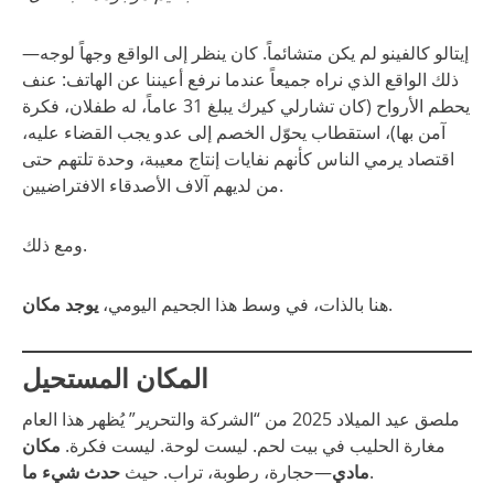
إيتالو كالفينو لم يكن متشائماً. كان ينظر إلى الواقع وجهاً لوجه—
ذلك الواقع الذي نراه جميعاً عندما نرفع أعيننا عن الهاتف: عنف
يحطم الأرواح (كان تشارلي كيرك يبلغ 31 عاماً، له طفلان، فكرة
آمن بها)، استقطاب يحوّل الخصم إلى عدو يجب القضاء عليه،
اقتصاد يرمي الناس كأنهم نفايات إنتاج معيبة، وحدة تلتهم حتى
من لديهم آلاف الأصدقاء الافتراضيين.
ومع ذلك.
.
هنا بالذات، في وسط هذا الجحيم اليومي،
يوجد مكان
المكان المستحيل
ملصق عيد الميلاد 2025 من “الشركة والتحرير” يُظهر هذا العام
مغارة الحليب في بيت لحم. ليست لوحة. ليست فكرة.
مكان
.
مادي
—حجارة، رطوبة، تراب. حيث
حدث شيء ما