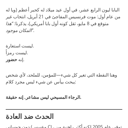
البابا ليون الرابع عشر، في أول عيد ميلاد له كحبر أعظم (ويا له
من عام أول: موت فرنسيس المفاجئ في 21 أبريل، انتخاب غير
متوقع في 8 مايو، ثقل كونه أول بابا أمريكي)، يذكرنا:
“هذا
.
المكان موجود”
ليست استعارة.
ليست رمزاً.
.
إنه
حضور
وهنا النقطة التي تغير كل شيء—للمؤمن، للملحد، لأي شخص
يبحث بيأس عن شيء ليس مجرد كلام:
الرجاء المسيحي ليس مشاعر. إنه حقيقة.
الحدث ضد العادة
دون جوساني (مؤسس CL، توفي عام 2005 لكنه أكثر راهنية من