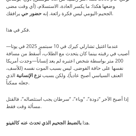
أي وقت مضى) وضعها هكذا: ما يكسر العادة، الاستسلام،
يرافقك.
الجحيم-اليومي ليس فكرة رائعة. إنه
حضور حي
فكر في هذا.
عندما اغتيل تشارلي كيرك في 10 سبتمبر 2025 في يوتا—
أصيب في رقبته بينما كان يتحدث مع الطلاب، أُسقط من مسافة
200 متر بواسطة شخص اعتبره لم يعد إنساناً—وجدت أمريكا
نفسها على حافة الفوضى. ليس بسبب الموت نفسه (للأسف،
العنف السياسي أصبح عادياً)، ولكن بسبب
نزع الإنسانية
الذي
جعله ممكناً.
إذا أصبح الآخر “دودة”، “وباء”، “سرطان يجب استئصاله”، فالقتل
مسألة وقت فقط.
.
هذا
بالضبط الجحيم الذي تحدث عنه كالفينو