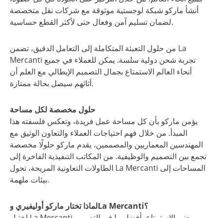
أنشأ ماركو شبكة لوجستية موثوقة مع شركات نقل متخصصة
لضمان تسليم آمن وفعال حتى لأكثر القطع حساسية.
من حلول التعبئة المتكاملة إلى التعامل الدقيق، تضمن La
Mercanti تجربة شحن دولية سلسة. يمكن للعملاء في جميع
أنحاء العالم الاستمتاع بجمال التصميم الإيطالي مع العلم أن
أثاثهم سيصل بحالة ممتازة.
حلول مخصصة لكل مساحة
يؤمن ماركو بأن كل مساحة عمل فريدة، وتعكس فلسفته هذا
المبدأ. من خلال فهم احتياجات العملاء والتعاون الوثيق مع
المهندسين المعماريين والمصممين، يقدم ماركو حلولًا مخصصة
تجمع بين التصميم والوظيفية. من المكاتب التنفيذية الفاخرة إلى
الطاولات التعاونية المريحة، تحول La Mercanti المساحات إلى
بيئات ملهمة.
لماذا تختار ماركو أوليفيري وLa Mercanti؟
اختيار La Mercanti يعني الاستمتاع بأفضل ما في التصميم