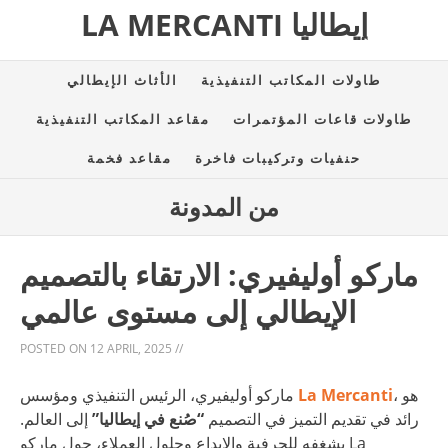
LA MERCANTI إيطاليا
طاولات المكاتب التنفيذية
الأثاث الإيطالي
طاولات قاعات المؤتمرات
مقاعد المكاتب التنفيذية
حنفيات وتركيبات فاخرة
مقاعد فخمة
من المدونة
ماركو أوليفيري: الارتقاء بالتصميم
الإيطالي إلى مستوى عالمي
POSTED ON
12 APRIL, 2025
//
، هو
La Mercanti
ماركو أوليفيري، الرئيس التنفيذي ومؤسس
رائد في تقديم التميز في التصميم
“صُنع في إيطاليا”
إلى العالم.
بشغفه للحرفية والإبداع وحلول العملاء، حول ماركو La