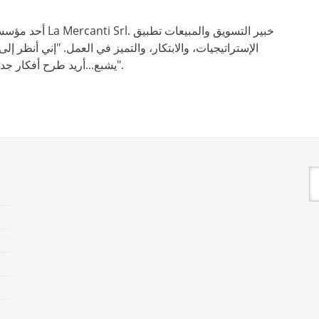
أحد مؤسسي الشركة وا
الإستراتيجيات، والابتكار، والتميز في العمل. "إني أنظر 
يشبع...أريد طرح أفكار جديدة لدعم روح المبادرة لدى موظفينا".