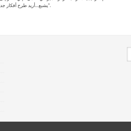
يشبع...أريد طرح أفكار جديدة لدعم روح المبادرة لدى موظفينا".