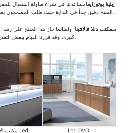
إيلينا بوتورايفا
مساعدتنا في شراء طاولة استقبال للمقرات
المنتج دقيق جداً في البداية حيث طلب المصممون بعض الخصائص الجمالية والهيكلية في نفس الوقت.
من
مكتب دبلا فالانتينا
; ولطالما حاز هذا المنتج على رضا ال
كبيرة، وقد قررنا القيام ببعض التعديلات الصغيرة بحيث يتماشى مع احتياجات العميل.
Led DVO
مكتب الاستقبال Led