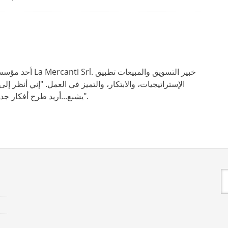
أحد مؤسسي الشركة وا
الإستراتيجيات، والابتكار، والتميز في العمل. "إني أنظر 
يشبع...أريد طرح أفكار جديدة لدعم روح المبادرة لدى موظفينا".